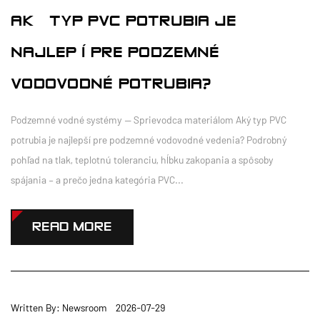
AKÝ TYP PVC POTRUBIA JE
NAJLEPŠÍ PRE PODZEMNÉ
VODOVODNÉ POTRUBIA?
Podzemné vodné systémy — Sprievodca materiálom Aký typ PVC
potrubia je najlepší pre podzemné vodovodné vedenia? Podrobný
pohľad na tlak, teplotnú toleranciu, hĺbku zakopania a spôsoby
spájania – a prečo jedna kategória PVC...
READ MORE
Written By: Newsroom 2026-07-29