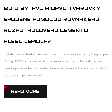
MÔŽU BYŤ PVC A UPVC TVAROVKY
SPOJENÉ POMOCOU ROVNAKÉHO
ROZPÚŠŤADLOVÉHO CEMENTU
ALEBO LEPIDLA?
Inštalácia a technika Len niektoré rozpúšťadlové cementy fungujú pre
PVC aj UPVC Väzba medzi dvoma rúrkami je chemická reakcia, nie
fyzické prispôsobenie - a táto reakcia sa správa odlišne v závislosti od
toho, z čoho je plast vyrob...
READ MORE