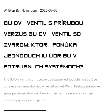
Written By: Newsroom 2026-07-03
GUĽOVÝ VENTIL S PRÍRUBOU
VERZUS GUĽOVÝ VENTIL SO
ZVAROM: KTORÝ PONÚKA
JEDNODUCHŠIU ÚDRŽBU V
POTRUBNÝCH SYSTÉMOCH?
The Guľový ventil s prírubou je podstatne jednoduchší na údržbu,
opravu a výmenu ako guľový ventil socket Weld. Pretože prírubové
spoje používajú skôr skrutkové spoje než trvalé zvárané spoje,
prírubový guľový ventil je možn...