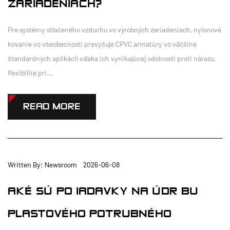
ZARIADENIACH?
Pre systémy stlačeného vzduchu vo výrobných zariadeniach, nylonové
kovanie vo všeobecnosti prevyšuje CPVC armatúry vo väčšine
štandardných aplikácií vďaka ich vynikajúcej odolnosti proti nárazu,
flexibilite pri...
READ MORE
Written By: Newsroom 2026-06-08
AKÉ SÚ POŽIADAVKY NA ÚDRŽBU
PLASTOVÉHO POTRUBNÉHO