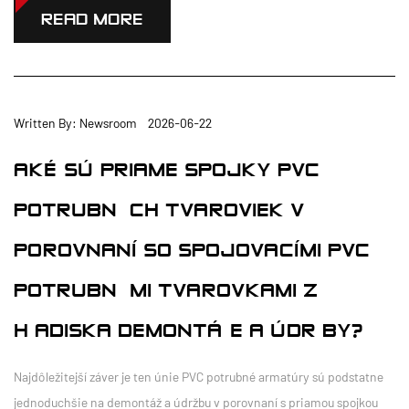
READ MORE
Written By: Newsroom 2026-06-22
AKÉ SÚ PRIAME SPOJKY PVC
POTRUBNÝCH TVAROVIEK V
POROVNANÍ SO SPOJOVACÍMI PVC
POTRUBNÝMI TVAROVKAMI Z
HĽADISKA DEMONTÁŽE A ÚDRŽBY?
Najdôležitejší záver je ten únie PVC potrubné armatúry sú podstatne
jednoduchšie na demontáž a údržbu v porovnaní s priamou spojkou