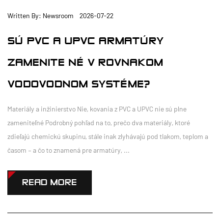
Written By: Newsroom 2026-07-22
SÚ PVC A UPVC ARMATÚRY
ZAMENITEĽNÉ V ROVNAKOM
VODOVODNOM SYSTÉME?
Materiály a inžinierstvo Nie, kovania z PVC a UPVC nie sú plne
zameniteľné Podrobný pohľad na to, prečo dva materiály, ktoré
zdieľajú chemickú skupinu, stále inak zlyhávajú pod tlakom, teplom a
časom – a čo to znamená pre armatúry, ...
READ MORE