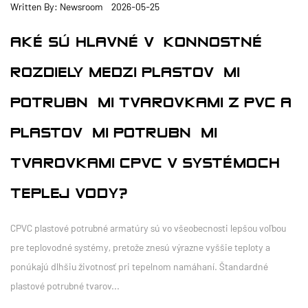
Written By: Newsroom 2026-05-25
AKÉ SÚ HLAVNÉ VÝKONNOSTNÉ
ROZDIELY MEDZI PLASTOVÝMI
POTRUBNÝMI TVAROVKAMI Z PVC A
PLASTOVÝMI POTRUBNÝMI
TVAROVKAMI CPVC V SYSTÉMOCH
TEPLEJ VODY?
CPVC plastové potrubné armatúry sú vo všeobecnosti lepšou voľbou
pre teplovodné systémy, pretože znesú výrazne vyššie teploty a
ponúkajú dlhšiu životnosť pri tepelnom namáhaní. Štandardné
plastové potrubné tvarov...