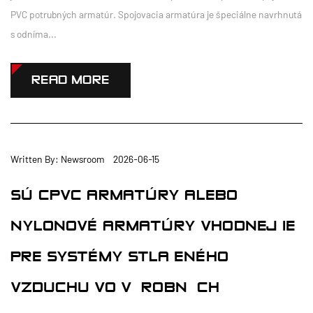
PVC potrubných armatúr. Spojovacia armatúra je špeciálne navrhnutá
s odníma...
READ MORE
Written By: Newsroom 2026-06-15
SÚ CPVC ARMATÚRY ALEBO
NYLONOVÉ ARMATÚRY VHODNEJŠIE
PRE SYSTÉMY STLAČENÉHO
VZDUCHU VO VÝROBNÝCH