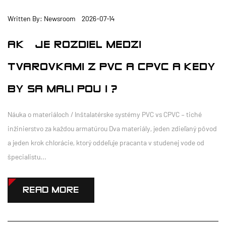
Written By: Newsroom 2026-07-14
AKÝ JE ROZDIEL MEDZI
TVAROVKAMI Z PVC A CPVC A KEDY
BY SA MALI POUŽIŤ?
Náuka o materiáloch / Inštalatérske systémy PVC vs CPVC – tiché
inžinierstvo za každou armatúrou Dva materiály, jeden zdieľaný pôvod
a jeden krok chlorácie, ktorý oddeľuje pracanta v studenej vode od
špecialistu...
READ MORE