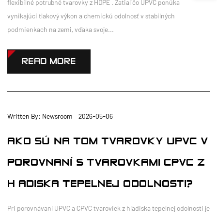
flexibilné potrubné tvarovky z HDPE . Zatiaľ čo UPVC ponúka
vynikajúci tlakový výkon a chemickú odolnosť v stabilných
podmienkach na zemi, vďaka svoje...
READ MORE
Written By: Newsroom 2026-05-06
AKO SÚ NA TOM TVAROVKY UPVC V
POROVNANÍ S TVAROVKAMI CPVC Z
HĽADISKA TEPELNEJ ODOLNOSTI?
Pri porovnávaní UPVC a CPVC tvaroviek z hľadiska tepelnej odolnosti je