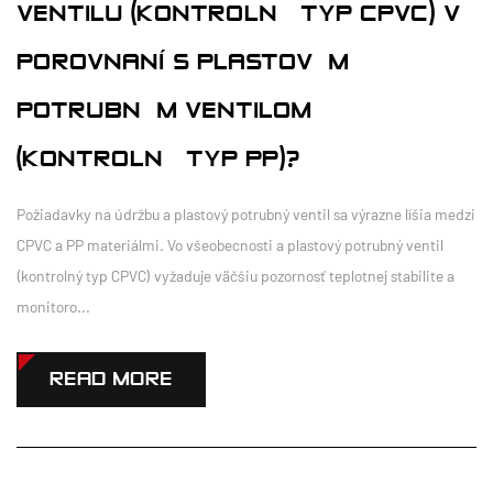
VENTILU (KONTROLNÝ TYP CPVC) V
POROVNANÍ S PLASTOVÝM
POTRUBNÝM VENTILOM
(KONTROLNÝ TYP PP)?
Požiadavky na údržbu a plastový potrubný ventil sa výrazne líšia medzi
CPVC a PP materiálmi. Vo všeobecnosti a plastový potrubný ventil
(kontrolný typ CPVC) vyžaduje väčšiu pozornosť teplotnej stabilite a
monitoro...
READ MORE