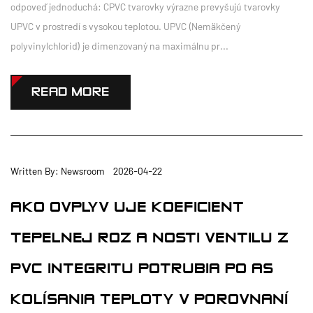
odpoveď jednoduchá: CPVC tvarovky výrazne prevyšujú tvarovky
UPVC v prostredí s vysokou teplotou. UPVC (Nemäkčený
polyvinylchlorid) je dimenzovaný na maximálnu pr...
READ MORE
Written By: Newsroom 2026-04-22
AKO OVPLYVŇUJE KOEFICIENT
TEPELNEJ ROZŤAŽNOSTI VENTILU Z
PVC INTEGRITU POTRUBIA POČAS
KOLÍSANIA TEPLOTY V POROVNANÍ