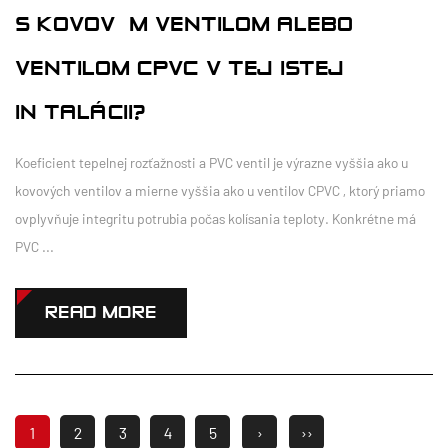
S KOVOVÝM VENTILOM ALEBO
VENTILOM CPVC V TEJ ISTEJ
INŠTALÁCII?
Koeficient tepelnej rozťažnosti a PVC ventil je výrazne vyššia ako u
kovových ventilov a mierne vyššia ako u ventilov CPVC , ktorý priamo
ovplyvňuje integritu potrubia počas kolísania teploty. Konkrétne má
PVC ...
READ MORE
1
2
3
4
5
›
››