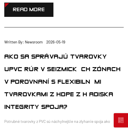
READ MORE
Written By: Newsroom 2026-05-19
AKO SA SPRÁVAJÚ TVAROVKY
UPVC RÚR V SEIZMICKÝCH ZÓNACH
V POROVNANÍ S FLEXIBILNÝMI
TVAROVKAMI Z HDPE Z HĽADISKA
INTEGRITY SPOJA?
Potrubné tvarovky z PVC sú náchylnejšie na zlyhanie spoja ako