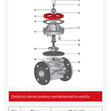
Detailný výkres zostavy membránového ventilu