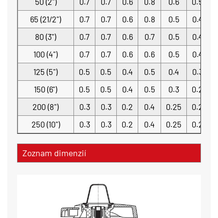
50 (2")
0.7
0.7
0.6
0.8
0.6
0.5
0
65 (21/2")
0.7
0.7
0.6
0.8
0.5
0.4
0
80 (3")
0.7
0.7
0.6
0.7
0.5
0.4
0
100 (4")
0.7
0.7
0.6
0.6
0.5
0.4
0
125 (5")
0.5
0.5
0.4
0.5
0.4
0.3
0
150 (6")
0.5
0.5
0.4
0.5
0.3
0.2
0
200 (8")
0.3
0.3
0.2
0.4
0.25
0.2
0
250 (10")
0.3
0.3
0.2
0.4
0.25
0.2
0
Zoznam dimenzií