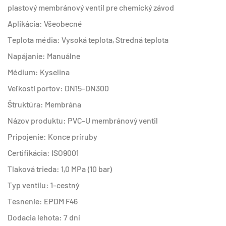
plastový membránový ventil pre chemický závod
Aplikácia: Všeobecné
Teplota média: Vysoká teplota, Stredná teplota
Napájanie: Manuálne
Médium: Kyselina
Veľkosti portov: DN15-DN300
Štruktúra: Membrána
Názov produktu: PVC-U membránový ventil
Pripojenie: Konce príruby
Certifikácia: ISO9001
Tlaková trieda: 1,0 MPa (10 bar)
Typ ventilu: 1-cestný
Tesnenie: EPDM F46
Dodacia lehota: 7 dní