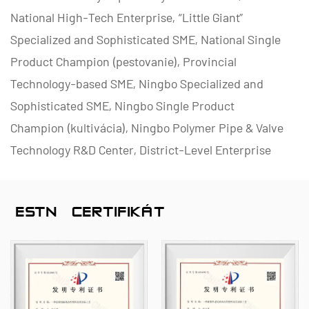
National High-Tech Enterprise, “Little Giant”
Specialized and Sophisticated SME, National Single
Product Champion (pestovanie), Provincial
Technology-based SME, Ningbo Specialized and
Sophisticated SME, Ningbo Single Product
Champion (kultivácia), Ningbo Polymer Pipe & Valve
Technology R&D Center, District-Level Enterprise
Management Factory, District-Level Data
Management Factornov Úroveň zrelosti spôsobilosti
ČESTNÝ CERTIFIKÁT
2.
Špecializujeme sa na vývoj, výrobu a dodávku
nekovových antikoróznych produktov pre chemické
aplikácie, vrátane plastových ventilov, potrubí,
potrubných armatúr a čerpadiel odolných voči