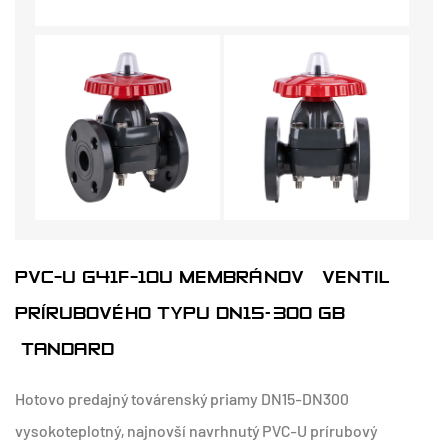
PVC-U G41F-10U MEMBRÁNOVÝ VENTIL
PRÍRUBOVÉHO TYPU DN15–300 GB
ŠTANDARD
Hotovo predajný továrenský priamy DN15-DN300
vysokoteplotný, najnovší navrhnutý PVC-U prírubový