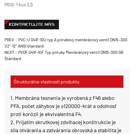
MOQ: 1 kus $ $
KONTAKTUJTE NÁS
PREV：PVC-U G41F-10U typ A prírubový membránový ventil DN15–300
1/2"-12" ANSI štandard
NEXT：PVDF G41F-10F Typ príruby Membránový ventil DN15-300 GB
Štandard
Štrukturálne vlastnosti produktu
1. Membrána tesnenia je vyrobená z F46 alebo
PFA, počet záhybov je ≥120000-krát a odolnosť
proti korózii je ekvivalentná F4.
2. Prijatím skrutkovej zdvíhacej konštrukcie je
sila otvárania a zatvárania obrovská a stabilita je