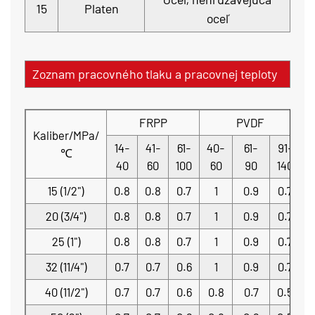
15
Platen
oceľ
Zoznam pracovného tlaku a pracovnej teploty
FRPP
PVDF
Kaliber/MPa/
14-
41-
61-
40-
61-
91-
2
℃
40
60
100
60
90
140
15 (1/2")
0.8
0.8
0.7
1
0.9
0.7
0
20 (3/4")
0.8
0.8
0.7
1
0.9
0.7
0
25 (1")
0.8
0.8
0.7
1
0.9
0.7
0
32 (11/4")
0.7
0.7
0.6
1
0.9
0.7
0
40 (11/2")
0.7
0.7
0.6
0.8
0.7
0.5
0