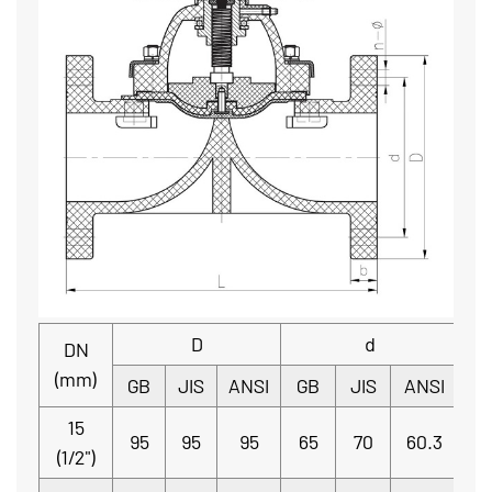
D
d
DN
(mm)
GB
JIS
ANSI
GB
JIS
ANSI
G
15
95
95
95
65
70
60.3
12
(1/2")