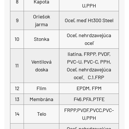
8
Kapota
U,PPH
Oriešok
9
Oceľ, meď Ht300 Steel
jarma
Oceľ, nehrdzavejúca
10
Stonka
oceľ
liatina, FRPP, PVDF,
Ventilová
PVC-U, PVC-C, PPH,
11
doska
Oceľ, nehrdzavejúca
oceľ、C.1.FRP
12
Flim
EPDM, FPM
13
Membrána
F46.PFA.PTFE
FRPP,PVDF,PVCC,PVC-
14
Telo
U,PPH
Oceľ, nehrdzavejúca