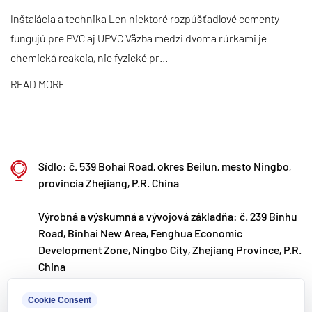
neustále monitorujeme trendy na svetovom trhu a
Inštalácia a technika Len niektoré rozpúšťadlové cementy
fungujú pre PVC aj UPVC Väzba medzi dvoma rúrkami je
využívame digitálne kanály, aby sme zákazníkom na
chemická reakcia, nie fyzické pr...
celom svete priniesli vysokokvalitné produkty
„Made in China“.
READ MORE
Ningbo • Fenghua R&D & Production Base
S celkovou investíciou 200 miliónov RMB
spoločnosť Kaixin Ultra-Pure Pipe Technology
Sídlo: č. 539 Bohai Road, okres Beilun, mesto Ningbo,
(Ningbo) Co., Ltd. založila v spolupráci s
provincia Zhejiang, P.R. China
univerzitami a výskumnými ústavmi nové
Výrobná a výskumná a vývojová základňa: č. 239 Binhu
materiálové laboratórium, vybudovala modernú
Road, Binhai New Area, Fenghua Economic
výrobnú základňu a nainštalovala 8 plne
Development Zone, Ningbo City, Zhejiang Province, P.R.
automatizovaných výrobných liniek na
China
modifikované plasty a 8 na polymérne materiály.
kxpv@kxpv.com
Cookie Consent
Zariadenie je určené na výskum a vývoj, výrobu a