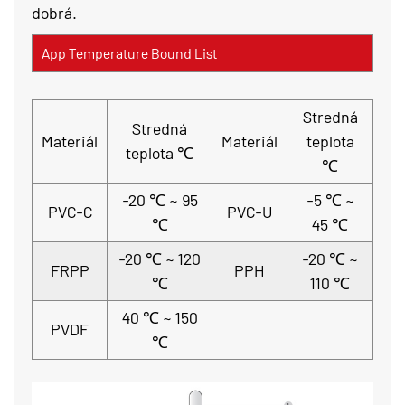
dobrá.
App Temperature Bound List
Stredná
Stredná
Materiál
Materiál
teplota
teplota ℃
℃
-20 ℃ ~ 95
-5 ℃ ~
PVC-C
PVC-U
℃
45 ℃
-20 ℃ ~ 120
-20 ℃ ~
FRPP
PPH
℃
110 ℃
40 ℃ ~ 150
PVDF
℃