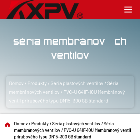
Séria membránových
ventilov
Domov
/
Produkty
/
Séria plastových ventilov
/
Séria
membránových ventilov
/
PVC-U G41F-10U Membránový
ventil prírubového typu DN15–300 GB štandard
Domov
/
Produkty
/
Séria plastových ventilov
/
Séria
membránových ventilov
/
PVC-U G41F-10U Membránový ventil
prírubového typu DN15–300 GB štandard