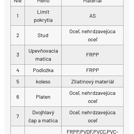
Nie
Meno
Materiál
Limit
1
AS
pokrytia
Oceľ, nehrdzavejúca
2
Stud
oceľ
Upevňovacia
3
FRPP
matica
4
Podložka
FRPP
5
koleso
Zliatinový materiál
Oceľ, nehrdzavejúca
6
Platen
oceľ
Dvojhlavý
Oceľ, nehrdzavejúca
7
čap a matica
oceľ
FRPP,PVDF,PVCC,PVC-