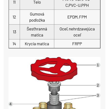
11
Telo
C,PVC-U,PPH
Gumová
12
EPDM, FPM
podložka
Šesťhranná
Oceľ, nehrdzavejúca
13
matica
oceľ
14
Krycia matica
FRPP