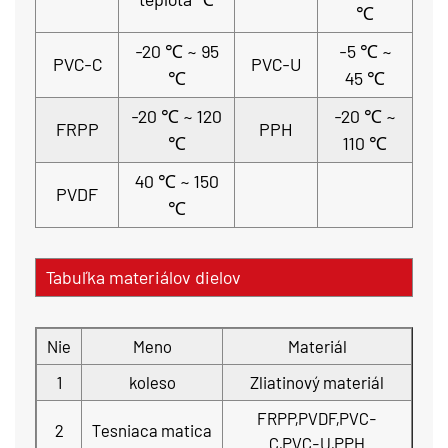
℃
-20 ℃ ~ 95
-5 ℃ ~
PVC-C
PVC-U
℃
45 ℃
-20 ℃ ~ 120
-20 ℃ ~
FRPP
PPH
℃
110 ℃
40 ℃ ~ 150
PVDF
℃
Tabuľka materiálov dielov
Nie
Meno
Materiál
1
koleso
Zliatinový materiál
FRPP,PVDF,PVC-
2
Tesniaca matica
C,PVC-U,PPH