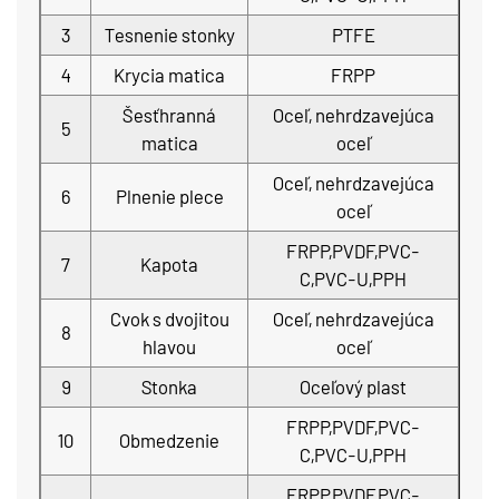
3
Tesnenie stonky
PTFE
4
Krycia matica
FRPP
Šesťhranná
Oceľ, nehrdzavejúca
5
matica
oceľ
Oceľ, nehrdzavejúca
6
Plnenie plece
oceľ
FRPP,PVDF,PVC-
7
Kapota
C,PVC-U,PPH
Cvok s dvojitou
Oceľ, nehrdzavejúca
8
hlavou
oceľ
9
Stonka
Oceľový plast
FRPP,PVDF,PVC-
10
Obmedzenie
C,PVC-U,PPH
FRPP,PVDF,PVC-