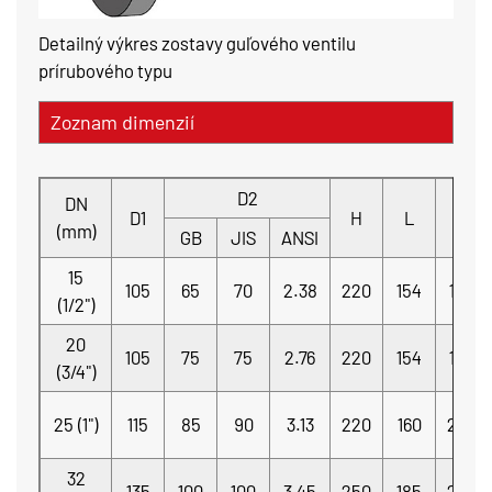
Detailný výkres zostavy guľového ventilu
prírubového typu
Zoznam dimenzií
D2
DN
T
D1
H
L
(mm)
GB
JIS
ANSI
15
105
65
70
2.38
220
154
18
(1/2")
20
105
75
75
2.76
220
154
18
(3/4")
25 (1")
115
85
90
3.13
220
160
20
32
135
100
100
3.45
250
185
20