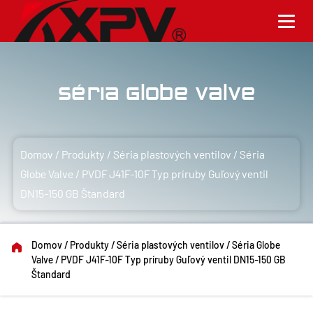
Séria Globe Valve
Domov
/
Produkty
/
Séria plastových ventilov
/
Séria
Globe Valve
/
PVDF J41F-10F Typ príruby Guľový ventil
DN15-150 GB Štandard
Domov
/
Produkty
/
Séria plastových ventilov
/
Séria Globe
Valve
/
PVDF J41F-10F Typ príruby Guľový ventil DN15-150 GB
Štandard