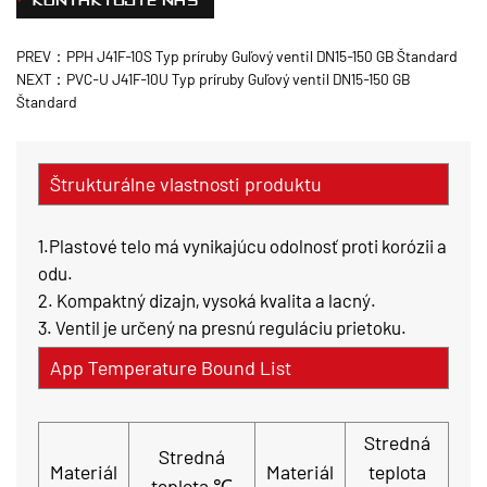
KONTAKTUJTE NÁS
PREV：PPH J41F-10S Typ príruby Guľový ventil DN15-150 GB Štandard
NEXT：PVC-U J41F-10U Typ príruby Guľový ventil DN15-150 GB
Štandard
Štrukturálne vlastnosti produktu
1.Plastové telo má vynikajúcu odolnosť proti korózii a
odu.
2. Kompaktný dizajn, vysoká kvalita a lacný.
3. Ventil je určený na presnú reguláciu prietoku.
App Temperature Bound List
Stredná
Stredná
Materiál
Materiál
teplota
teplota ℃