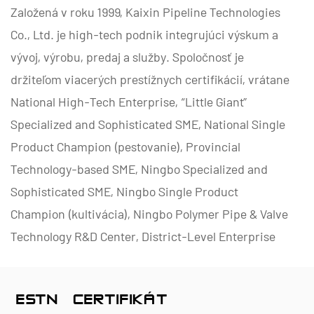
Založená v roku 1999, Kaixin Pipeline Technologies
Co., Ltd. je high-tech podnik integrujúci výskum a
vývoj, výrobu, predaj a služby. Spoločnosť je
držiteľom viacerých prestížnych certifikácií, vrátane
National High-Tech Enterprise, “Little Giant”
Specialized and Sophisticated SME, National Single
Product Champion (pestovanie), Provincial
Technology-based SME, Ningbo Specialized and
Sophisticated SME, Ningbo Single Product
Champion (kultivácia), Ningbo Polymer Pipe & Valve
Technology R&D Center, District-Level Enterprise
Management Factory, District-Level Data
Management Factornov Úroveň zrelosti spôsobilosti
ČESTNÝ CERTIFIKÁT
2.