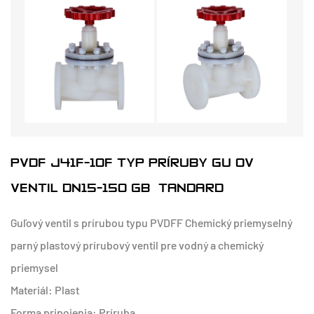
PVDF J41F-10F TYP PRÍRUBY GUĽOVÝ
VENTIL DN15-150 GB ŠTANDARD
Guľový ventil s prírubou typu PVDFF Chemický priemyselný
parný plastový prírubový ventil pre vodný a chemický
priemysel
Materiál: Plast
Forma pripojenia: Príruba