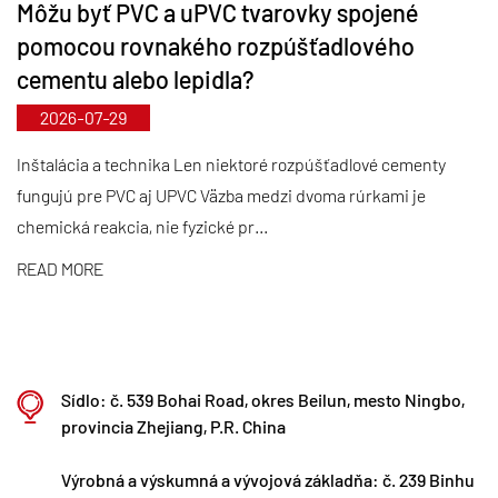
Môžu byť PVC a uPVC tvarovky spojené
Zabezpečujeme špičkovú kvalitu produktov
pomocou rovnakého rozpúšťadlového
prostredníctvom štandardizovanej automatizovanej
cementu alebo lepidla?
výroby a prísneho získavania dovážaných surovín. V
2026-07-29
súlade s našou medzinárodnou stratégiou rozvoja
neustále monitorujeme trendy na svetovom trhu a
Inštalácia a technika Len niektoré rozpúšťadlové cementy
fungujú pre PVC aj UPVC Väzba medzi dvoma rúrkami je
využívame digitálne kanály, aby sme zákazníkom na
chemická reakcia, nie fyzické pr...
celom svete priniesli vysokokvalitné produkty
„Made in China“.
READ MORE
Ningbo • Fenghua R&D & Production Base
S celkovou investíciou 200 miliónov RMB
spoločnosť Kaixin Ultra-Pure Pipe Technology
Sídlo: č. 539 Bohai Road, okres Beilun, mesto Ningbo,
(Ningbo) Co., Ltd. založila v spolupráci s
provincia Zhejiang, P.R. China
univerzitami a výskumnými ústavmi nové
Výrobná a výskumná a vývojová základňa: č. 239 Binhu
materiálové laboratórium, vybudovala modernú