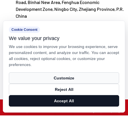
Road, Binhai New Area, Fenghua Economic
výrobnú základňu a nainštalovala 8 plne
Development Zone, Ningbo City, Zhejiang Province, P.R.
automatizovaných výrobných liniek na
China
modifikované plasty a 8 na polymérne materiály.
kxpv@kxpv.com
Cookie Consent
Zariadenie je určené na výskum a vývoj, výrobu a
We value your privacy
+86-18067123177
aplikáciu nových modifikovaných plastov a
We use cookies to improve your browsing experience, serve
polymérnych materiálov. Kaixin sa tiež zaviazal
personalized content, and analyze our traffic. You can accept
all cookies, reject optional cookies, or customize your
prilákať špičkových talentov naprieč disciplínami,
preferences.
neustále podporovať inovácie produktov a vývoj
Autorské práva © Kaixin Pipeline Technologies Co., Ltd. Všetky práva
značky s cieľom stať sa celosvetovo uznávaným
Customize
vyhradené.
lídrom v oblasti výskumu a vývoja a výroby
Reject All
Technical Support ：
Smart Cloud
polymérových ventilov, potrubí a armatúr.
Accept All
X
Facebook
Produkty
Správy