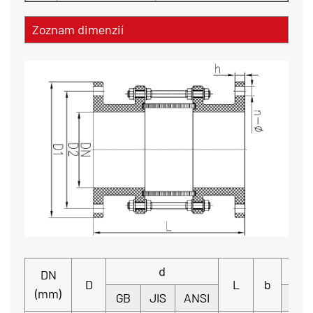
Zoznam dimenzií
d
DN
D
L
b
(mm)
GB
JIS
ANSI
GB