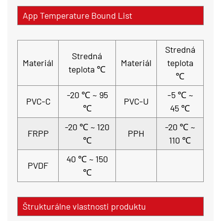
App Temperature Bound List
Stredná
Stredná
Materiál
Materiál
teplota
teplota ℃
℃
-20 ℃ ~ 95
-5 ℃ ~
PVC-C
PVC-U
℃
45 ℃
-20 ℃ ~ 120
-20 ℃ ~
FRPP
PPH
℃
110 ℃
40 ℃ ~ 150
PVDF
℃
Štrukturálne vlastnosti produktu