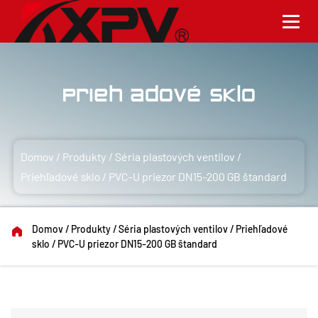
Priehľadové sklo
Domov
/
Produkty
/
Séria plastových ventilov
/
Priehľadové sklo
/
PVC-U priezor DN15-200 GB štandard
Domov
/
Produkty
/
Séria plastových ventilov
/
Priehľadové
sklo
/
PVC-U priezor DN15-200 GB štandard