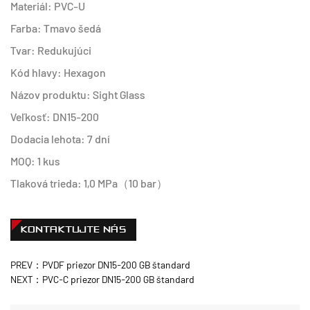
Materiál: PVC-U
Farba: Tmavo šedá
Tvar: Redukujúci
Kód hlavy: Hexagon
Názov produktu: Sight Glass
Veľkosť: DN15-200
Dodacia lehota: 7 dní
MOQ: 1 kus
Tlaková trieda: 1,0 MPa（10 bar）
KONTAKTUJTE NÁS
PREV：PVDF priezor DN15-200 GB štandard
NEXT：PVC-C priezor DN15-200 GB štandard