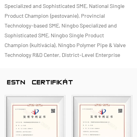
Specialized and Sophisticated SME, National Single
Product Champion (pestovanie), Provincial
Technology-based SME, Ningbo Specialized and
Sophisticated SME, Ningbo Single Product
Champion (kultivácia), Ningbo Polymer Pipe & Valve
Technology R&D Center, District-Level Enterprise
Management Factory, District-Level Data
Management Factornov Úroveň zrelosti spôsobilosti
ČESTNÝ CERTIFIKÁT
2.
Špecializujeme sa na vývoj, výrobu a dodávku
nekovových antikoróznych produktov pre chemické
aplikácie, vrátane plastových ventilov, potrubí,
potrubných armatúr a čerpadiel odolných voči
korózii. Naše produktové portfólio zahŕňa materiály