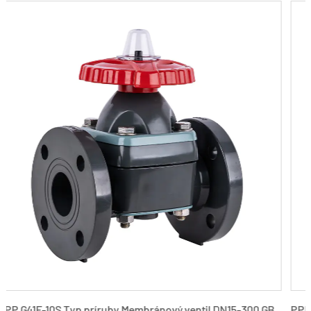
-300 GB
PPH G41F-10S Typ príruby Membránový ventil DN15-300