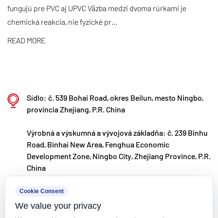
fungujú pre PVC aj UPVC Väzba medzi dvoma rúrkami je
využívame digitálne kanály, aby sme zákazníkom na
chemická reakcia, nie fyzické pr...
celom svete priniesli vysokokvalitné produkty
„Made in China“.
READ MORE
Ningbo • Fenghua R&D & Production Base
S celkovou investíciou 200 miliónov RMB
spoločnosť Kaixin Ultra-Pure Pipe Technology
Sídlo: č. 539 Bohai Road, okres Beilun, mesto Ningbo,
(Ningbo) Co., Ltd. založila v spolupráci s
provincia Zhejiang, P.R. China
univerzitami a výskumnými ústavmi nové
Výrobná a výskumná a vývojová základňa: č. 239 Binhu
materiálové laboratórium, vybudovala modernú
Road, Binhai New Area, Fenghua Economic
výrobnú základňu a nainštalovala 8 plne
Development Zone, Ningbo City, Zhejiang Province, P.R.
automatizovaných výrobných liniek na
China
modifikované plasty a 8 na polymérne materiály.
kxpv@kxpv.com
Cookie Consent
Zariadenie je určené na výskum a vývoj, výrobu a
We value your privacy
+86-18067123177
aplikáciu nových modifikovaných plastov a