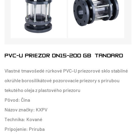
PVC-U PRIEZOR DN15-200 GB ŠTANDARD
Vlastné tmavošedé rúrkové PVC-U priezorové sklo stabilné
okrúhle borosilikátové pozorovacie priezory s prírubou
tekutého oleja z plastového priezoru
Pôvod: Čína
Názov značky: KXPV
Technika: Kované
Pripojenie: Príruba