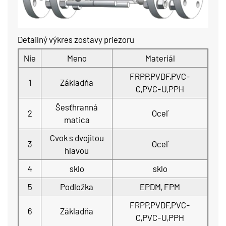
Detailný výkres zostavy priezoru
Nie
Meno
Materiál
FRPP,PVDF,PVC-
1
Základňa
C,PVC-U,PPH
Šesťhranná
2
Oceľ
matica
Cvok s dvojitou
3
Oceľ
hlavou
4
sklo
sklo
5
Podložka
EPDM, FPM
FRPP,PVDF,PVC-
6
Základňa
C,PVC-U,PPH